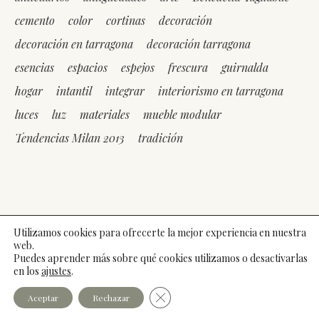
cemento
color
cortinas
decoración
decoración en tarragona
decoración tarragona
esencias
espacios
espejos
frescura
guirnalda
hogar
intantil
integrar
interiorismo en tarragona
luces
luz
materiales
mueble modular
Tendencias Milan 2013
tradición
Utilizamos cookies para ofrecerte la mejor experiencia en nuestra
web.
Puedes aprender más sobre qué cookies utilizamos o desactivarlas
©2026 Laura Guerrero |
Legal
|
Cookies
|
Privacidad
|
en los
ajustes
.
Web:
websquesuben.com
Cerrar el banner de cookies RGPD
Aceptar
Rechazar