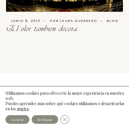
JUNIO 8, 2013
POR
LAURA GUERRERO
BLOG
El olor tambien decora
©2026 Laura Guerrero |
Legal
|
Cookies
|
Privacidad
|
Utilizamos cookies para ofrecerte la mejor experiencia en nuestra
Web:
websquesuben.com
web.
Puedes aprender más sobre qué cookies utilizamos o desactivarlas
en los
ajustes
.
Cerrar el banner de cookies RGPD
Aceptar
Rechazar