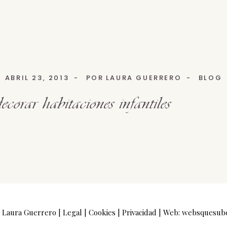
ABRIL 23, 2013
POR
LAURA GUERRERO
BLOG
corar habitaciones infantiles
 Laura Guerrero |
Legal
|
Cookies
|
Privacidad
| Web:
websquesub