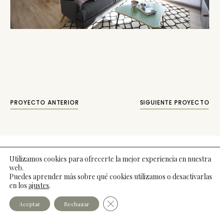
PROYECTO ANTERIOR
SIGUIENTE PROYECTO
Utilizamos cookies para ofrecerte la mejor experiencia en nuestra
©2026 Laura Guerrero |
Legal
|
Cookies
|
Privacidad
|
web.
Web:
websquesuben.com
Puedes aprender más sobre qué cookies utilizamos o desactivarlas
en los
ajustes
.
Cerrar el banner de cookies RGPD
Aceptar
Rechazar