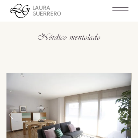
Skip
to
the
content
Nórdico mentolado