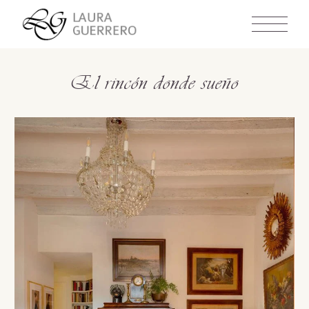
Skip
to
the
content
El rincón donde sueño